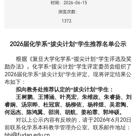
时间：2026-06-15
浏览次数：
1372
2026
届化学系“拔尖计划”学生推荐名单公示
根据《复旦大学化学系“拔尖计划”学生评选及奖
励办法》
，化学系“拔尖计划”学生评定委员会组织了
2026
届化学系“拔尖计划”学生评定。现将评定结果公
布如下：
拟向教务处推荐认定的“拔尖计划”学生：
王树鹏、王博涵、叶亮宏、朱维政、朱睿扬、刘
睿娴、汤宗晔、杜冠宸、杨柳依、杨梓煜、吴君陶、
何远杰、陈鸿翼、邵润、胡航、姜柏霏、郭坤硕。
2026
6
20
对以上公示内容有反映的，请于
年
月
日
前联系化学系本科教学管理办公室。联系邮件地址：
hhj@fudan.edu.cn
。