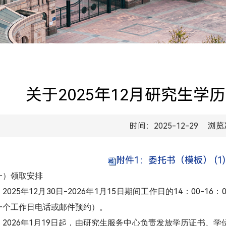
关于2025年12月研究生
时间：2025-12-29
浏览
附件1：委托书（模板） (1) (1) 
一）领取安排
2025
12
30
-2026
1
15
14
00-16
年
月
日
年
月
日期间工作日的
：
：
一个工作日电话或邮件预约）。
2026
1
19
年
月
日起，由研究生服务中心负责发放学历证书、学