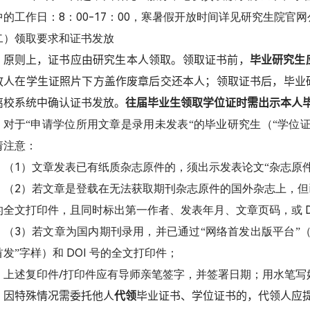
8
00-17
00
中的工作日：
：
：
，寒暑假开放时间详见研究生院官网
二）领取要求和证书发放
原则上，证书应由研究生本人领取。领取证书前，
毕业研究生
放人在学生证照片下方盖作废章后交还本人；领取证书后，毕业
离校系统中确认证书发放。
往届毕业生领取学位证时需出示本人
对于“申请学位所用文章是录用未发表“的毕业研究生（“学位证
请注意：
1
（
）文章发表已有纸质杂志原件的，须出示发表论文“杂志原件”
2
（
）若文章是登载在无法获取期刊杂志原件的国外杂志上，但
的全文打印件，且同时标出第一作者、发表年月、文章页码，或
3
（
）若文章为国内期刊录用，并已通过“网络首发出版平台”
DOI
首发”字样）和
号的全文打印件；
/
上述复印件
打印件应有导师亲笔签字，并签署日期；用水笔写
因特殊情况需委托他人
代领
毕业证书、学位证书的，代领人应