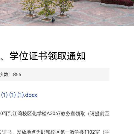
学历、学位证书领取通知
次数：
855
(1) (1).docx
00
A3067
可到江湾校区化学楼
教务室领取（请提前至
1102
位证书，发放地点为邯郸校区第一教学楼
室（学