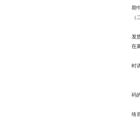
期
（
发
在
时
码
络