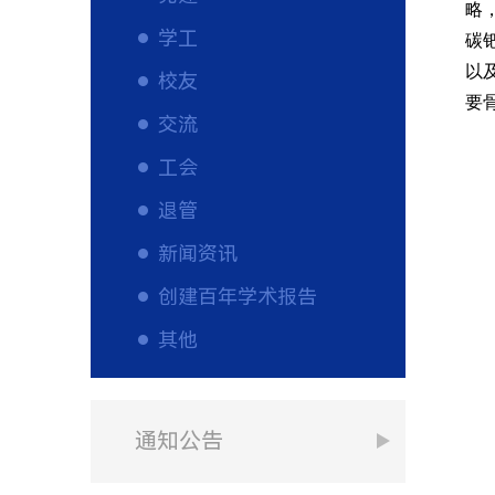
略
学工
碳
以
校友
要
交流
工会
退管
新闻资讯
创建百年学术报告
其他
通知公告