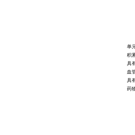
单
积
具
血
具
药