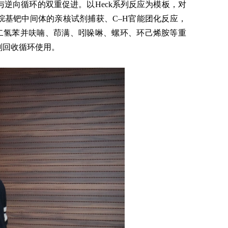
与逆向循环的双重促进。以
Heck
系列反应为模板，对
烷基钯中间体的亲核试剂捕获、
C–H
官能团化反应，
二氢苯并呋喃、茚满、吲哚啉、螺环、环己烯胺等重
剂回收循环使用。