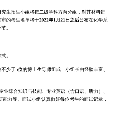
研究生招生小组将按
二级学科方向
分组，对其材料进
初审的考生名单将于
2022
年
1
月
21
日之后
公布在化学系
环节。
方式。
由不少于
5
位的博士生导师组成，小组长由经验丰富、
专业综合知识与技能、专业英语（含口语、听力）、
研能力等。面试小组认真做好每位考生的面试记录，