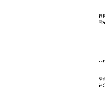
行
网
业
综
评