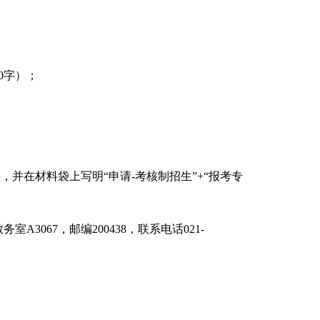
0
字）；
，并在材料袋上写明“申请
-
考核制招生”
+“
报考专
教务室
A3067
，邮编
200438
，联系电话
021-