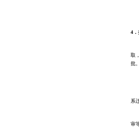
4
．
取
批
系
审