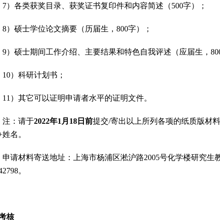
7
）各类获奖目录、获奖证书复印件和内容简述（
500
字）；
8
）硕士学位论文摘要（历届生，
800
字）；
9
）硕士期间工作介绍、主要结果和特色自我评述（应届生，
80
10
）科研计划书；
11
）其它可以证明申请者水平的证明文件。
注：请于
2022
年
1
月
18
日前
提交
/
寄出
以上所列各项的纸质版材料
+
姓名。
申请材料寄送地址：上海市杨浦区淞沪路
2005
号化学楼研究生
42798
。
考核