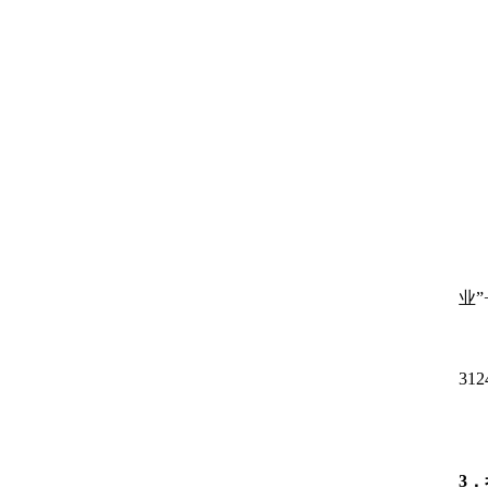
业
”
312
3
．