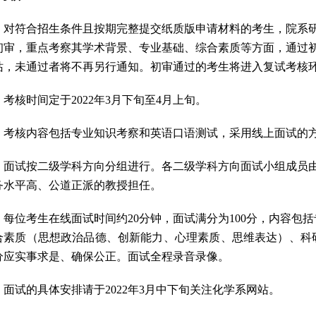
对符合招生条件且按期完整提交纸质版申请材料的考生，院系
初审，重点考察其学术背景、专业基础、综合素质等方面，通过
站，未通过者将不再另行通知。初审通过的考生将进入复试考核
考核时间定于
2022
年
3
月下旬至
4
月上旬。
考核内容包括专业知识考察和英语口语测试，采用线上面试的
面试按二级学科方向分组进行。各二级学科方向面试小组成员
务水平高、公道正派的教授担任。
每位考生在线面试时间约
20
分钟，面试满分为
100
分，内容包括
合素质（思想政治品德、创新能力、心理素质、思维表达）、科
分应实事求是、确保公正。面试全程录音录像。
面试的具体安排请于
2022
年
3
月中下旬关注化学系网站。