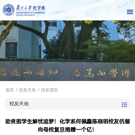
首页
/
校友天地
/
校友资讯
校友天地
助贫困学生解忧追梦！化学系何佩鑫陈晓明校友伉俪
向母校复旦捐赠一个亿！