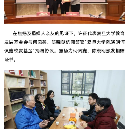
在焦扬及捐赠人亲友的见证下，许征代表复旦大学教育
发展基金会与何佩鑫、陈晓明伉俪签署“复旦大学陈晓明何
佩鑫校友基金”捐赠协议。焦扬为何佩鑫、陈晓明颁发捐赠
证书。