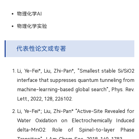
物理化学AI
物理化学实验
代表性论文或专著
Li, Ye-Fei*, Liu, Zhi-Pan*, “Smallest stable Si/SiO2
interface that suppresses quantum tunneling from
machine-learning-based global search”, Phys. Rev.
Lett., 2022, 128, 226102.
Li, Ye-Fei*; Liu, Zhi-Pan* “Active-Site Revealed for
Water Oxidation on Electrochemically Induced
delta-MnO2: Role of Spinel-to-layer Phase