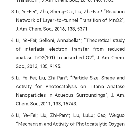
Transition”, J. Am. Chem. Soc., 2018, 140, 1783.
Li, Ye-Fei*; Zhu, Sheng-Cai; Liu, Zhi-Pan* “Reaction
Network of Layer-to-tunnel Transition of MnO2″,
J. Am. Chem. Soc., 2016, 138, 5371
Li, Ye-Fei; Selloni, Annabella*; “Theoretical study
of interfacial electron transfer from reduced
anatase TiO2(101) to adsorbed O2”, J. Am. Chem.
Soc., 2013, 135, 9195.
Li, Ye-Fei; Liu, Zhi-Pan*; “Particle Size, Shape and
Activity for Photocatalysis on Titania Anatase
Nanoparticles in Aqueous Surroundings”, J. Am.
Chem. Soc.,2011, 133, 15743.
Li, Ye-Fei; Liu, Zhi-Pan*; Liu, LuLu; Gao, Weiguo
“Mechanism and Activity of Photocatalytic Oxygen