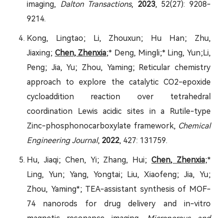
imaging,
Dalton Transactions
,
2023
, 52(27): 9208-
9214.
Kong, Lingtao; Li, Zhouxun; Hu Han; Zhu,
Jiaxing;
Chen, Zhenxia
;* Deng, Mingli;* Ling, Yun;Li,
Peng; Jia, Yu; Zhou, Yaming; Reticular chemistry
approach to explore the catalytic CO2-epoxide
cycloaddition reaction over tetrahedral
coordination Lewis acidic sites in a Rutile-type
Zinc-phosphonocarboxylate framework,
Chemical
Engineering Journal
,
2022
, 427: 131759.
Hu, Jiaqi; Chen, Yi; Zhang, Hui;
Chen, Zhenxia
;*
Ling, Yun; Yang, Yongtai; Liu, Xiaofeng; Jia, Yu;
Zhou, Yaming*; TEA-assistant synthesis of MOF-
74 nanorods for drug delivery and in-vitro