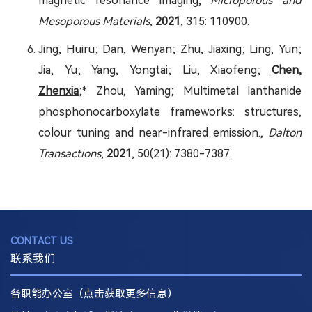
magnetic resonance imaging,
Microporous and
Mesoporous Materials
,
2021
, 315: 110900.
Jing, Huiru; Dan, Wenyan; Zhu, Jiaxing; Ling, Yun;
Jia, Yu; Yang, Yongtai; Liu, Xiaofeng;
Chen,
Zhenxia
;* Zhou, Yaming; Multimetal lanthanide
phosphonocarboxylate frameworks: structures,
colour tuning and near-infrared emission.,
Dalton
Transactions
,
2021
, 50(21): 7380-7387.
CONTACT US
联系我们
各职能办公室（点击获取更多信息）