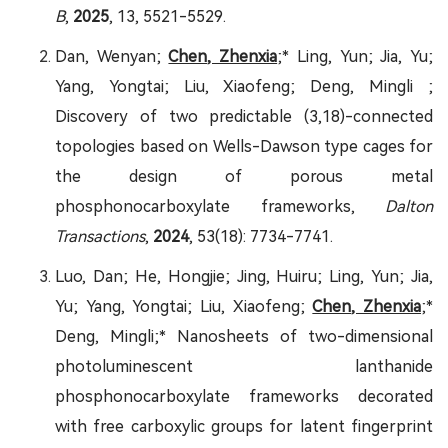
B
,
2025
, 13, 5521-5529.
Dan, Wenyan;
Chen, Zhenxia
;* Ling, Yun; Jia, Yu;
Yang, Yongtai; Liu, Xiaofeng; Deng, Mingli ;
Discovery of two predictable (3,18)-connected
topologies based on Wells-Dawson type cages for
the design of porous metal
phosphonocarboxylate frameworks,
Dalton
Transactions
,
2024
, 53(18): 7734-7741.
Luo, Dan; He, Hongjie; Jing, Huiru; Ling, Yun; Jia,
Yu; Yang, Yongtai; Liu, Xiaofeng;
Chen, Zhenxia
;*
Deng, Mingli;* Nanosheets of two-dimensional
photoluminescent lanthanide
phosphonocarboxylate frameworks decorated
with free carboxylic groups for latent fingerprint